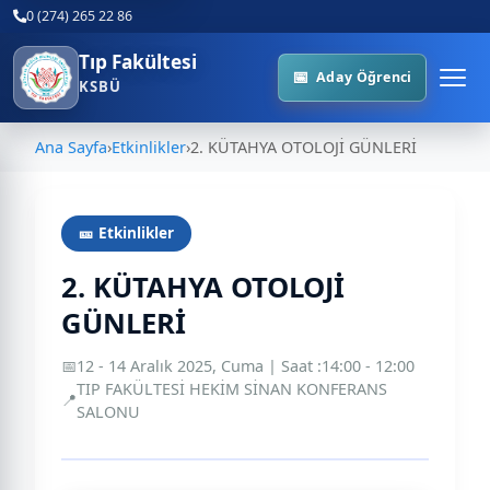
0 (274) 265 22 86
Tıp Fakültesi
Aday Öğrenci
KSBÜ
Ana Sayfa
›
Etkinlikler
›
2. KÜTAHYA OTOLOJİ GÜNLERİ
🎫 Etkinlikler
2. KÜTAHYA OTOLOJİ
GÜNLERİ
📅
12 - 14 Aralık 2025, Cuma | Saat :14:00 - 12:00
TIP FAKÜLTESİ HEKİM SİNAN KONFERANS
📍
SALONU