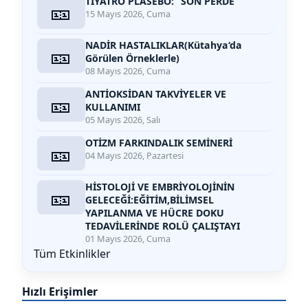
TİYATRO PLASEBO: ’’SON PERDE“
🎫
15 Mayıs 2026, Cuma
NADİR HASTALIKLAR(Kütahya‘da
🎫
Görülen Örneklerle)
08 Mayıs 2026, Cuma
ANTİOKSİDAN TAKVİYELER VE
🎫
KULLANIMI
05 Mayıs 2026, Salı
OTİZM FARKINDALIK SEMİNERİ
🎫
04 Mayıs 2026, Pazartesi
HİSTOLOJİ VE EMBRİYOLOJİNİN
🎫
GELECEĞİ:EĞİTİM,BİLİMSEL
YAPILANMA VE HÜCRE DOKU
TEDAVİLERİNDE ROLÜ ÇALIŞTAYI
01 Mayıs 2026, Cuma
Tüm Etkinlikler
Hızlı Erişimler