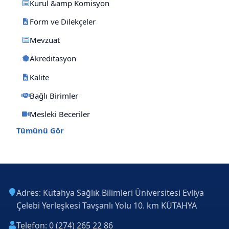
Kurul &amp Komisyon
Form ve Dilekçeler
Mevzuat
Akreditasyon
Kalite
Bağlı Birimler
Mesleki Beceriler
Tümünü Gör
Adres: Kütahya Sağlık Bilimleri Üniversitesi Evliya
Çelebi Yerleşkesi Tavşanlı Yolu 10. km KÜTAHYA
Telefon: 0 (274) 265 22 86