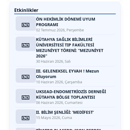
Etkinlikler
ÖN HEKİMLİK DÖNEMİ UYUM
🎫
PROGRAMI
02 Temmuz 2026, Perşembe
KÜTAHYA SAĞLIK BİLİMLERİ
🎫
ÜNİVERSİTESİ TIP FAKÜLTESİ
MEZUNİYET TÖRENİ: “MEZUNİYET
2026“
30 Haziran 2026, Salı
III. GELENEKSEL EYVAH ! Mezun
🎫
Oluyorum
10 Haziran 2026, Çarşamba
UKSEAD-ENDOMETRİOZİS DERNEĞİ
🎫
KÜTAHYA BÖLGE TOPLANTISI
06 Haziran 2026, Cumartesi
II. BİLİM ŞENLİĞİ: ‘MEDİFEST‘
🎫
15 Mayıs 2026, Cuma