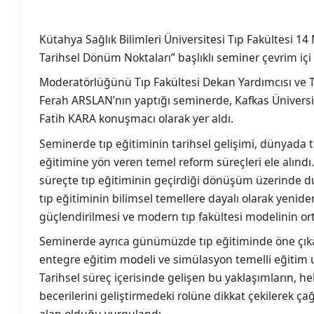
Kütahya Sağlık Bilimleri Üniversitesi Tıp Fakültesi 1
Tarihsel Dönüm Noktaları” başlıklı seminer çevrim içi o
Moderatörlüğünü Tıp Fakültesi Dekan Yardımcısı ve Tıp
Ferah ARSLAN’nın yaptığı seminerde, Kafkas Üniversite
Fatih KARA konuşmacı olarak yer aldı.
Seminerde tıp eğitiminin tarihsel gelişimi, dünyada
eğitimine yön veren temel reform süreçleri ele alın
süreçte tıp eğitiminin geçirdiği dönüşüm üzerinde d
tıp eğitiminin bilimsel temellere dayalı olarak yeniden 
güçlendirilmesi ve modern tıp fakültesi modelinin orta
Seminerde ayrıca günümüzde tıp eğitiminde öne çıka
entegre eğitim modeli ve simülasyon temelli eğitim uy
Tarihsel süreç içerisinde gelişen bu yaklaşımların, h
becerilerini geliştirmedeki rolüne dikkat çekilerek ç