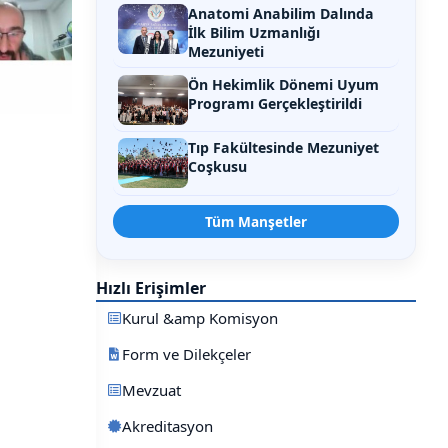
Anatomi Anabilim Dalında
İlk Bilim Uzmanlığı
Mezuniyeti
Ön Hekimlik Dönemi Uyum
Programı Gerçekleştirildi
Tıp Fakültesinde Mezuniyet
Coşkusu
Tüm Manşetler
Hızlı Erişimler
Kurul &amp Komisyon
Form ve Dilekçeler
Mevzuat
Akreditasyon