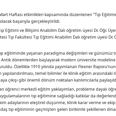
4 Mart Haftası etkinlikleri kapsamında düzenlenen “Tıp Eğitim
larak başarıyla gerçekleştirildi.
 Eğitimi ve Bilişimi Anabilim Dalı öğretim üyesi Dr. Öğr. Üye
si Tıp Fakültesi Tıp Eğitimi Anabilim Dalı öğretim üyesi Dr. 
 tıp eğitiminde yaşanan paradigma değişimleri ve günümüz t
dı. Antik dönemlerden başlayarak modern üniversite modelin
uruldu. Özellikle 1910 yılında yayımlanan Flexner Raporu’nu
yapılandırılması, temel bilimler ile klinik eğitim arasındaki il
ya çıkışı gibi önemli dönüm noktaları katılımcılarla paylaşıld
n öğrenci merkezli eğitim yaklaşımları, probleme dayalı öğ
gulamalarının tıp eğitimine sağladığı katkılar da değerlendi
ekim adaylarının eleştirel düşünme, klinik karar verme ve ekip
ağdaş tıp eğitiminin geçmişten gelen birikimle şekillenen dina