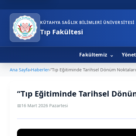
KÜTAHYA SAĞLIK BILIMLERI ÜNIVERSITESI
Tıp Fakültesi
Fakültemiz
Yöne
Ana Sayfa
›
Haberler
›
“Tıp Eğitiminde Tarihsel Dönüm Noktaları
“Tıp Eğitiminde Tarihsel Dönü
📅
16 Mart 2026 Pazartesi