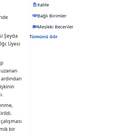
Kalite
Bağlı Birimler
inde
Mesleki Beceriler
si Şeyda
Tümünü Gör
Öğr. Üyesi
ıp
e uzanan
n ardından
işkinin
ı.
renme,
rildi.
 çalışması
mik bir