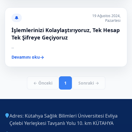
19 Ağustos 2024,
🔔
Pazartesi
İşlemlerinizi Kolaylaştırıyoruz, Tek Hesap
Tek Şifreye Geçiyoruz
..
→
Devamını oku
← Önceki
1
Sonraki →
Adres: Kütahya Sağlık Bilimleri Üniversitesi Evliya
Çelebi Yerleşkesi Tavşanlı Yolu 10. km KÜTAHYA