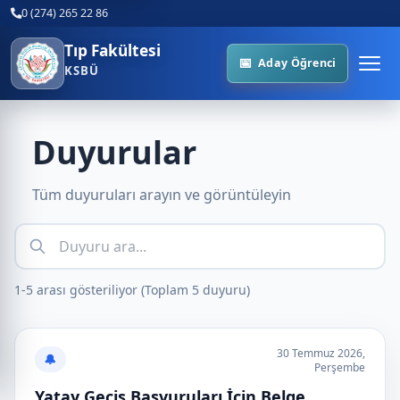
0 (274) 265 22 86
Tıp Fakültesi
Aday Öğrenci
KSBÜ
Duyurular
Tüm duyuruları arayın ve görüntüleyin
1-5 arası gösteriliyor (Toplam 5 duyuru)
30 Temmuz 2026,
🔔
Perşembe
Yatay Geçiş Başvuruları İçin Belge