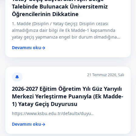
Talebinde Bulunacak Üniversitemiz
Öğrencilerinin Dikkatine
1. Madde (Disiplin / Yatay Geçiş): Disiplin cezası
almadığınıza dair bilgi ile Ek Madde-1 kapsamında
yatay geçiş yapmanıza engel bir durum olmadığına
dair..
→
Devamını oku
21 Temmuz 2026, Salı
🔔
2026-2027 Eğitim Öğretim Yılı Güz Yarıyılı
Merkezi Yerleştirme Puanıyla (Ek Madde-
1) Yatay Geçiş Duyurusu
https://www.ksbu.edu.tr/defaultx/duyu..
→
Devamını oku