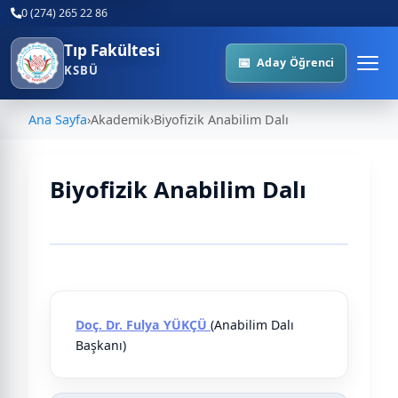
0 (274) 265 22 86
Tıp Fakültesi
Aday Öğrenci
KSBÜ
Ana Sayfa
›
Akademik
›
Biyofizik Anabilim Dalı
Biyofizik Anabilim Dalı
Tablo
Doç. Dr. Fulya YÜKÇÜ
(Anabilim Dalı
Başkanı)