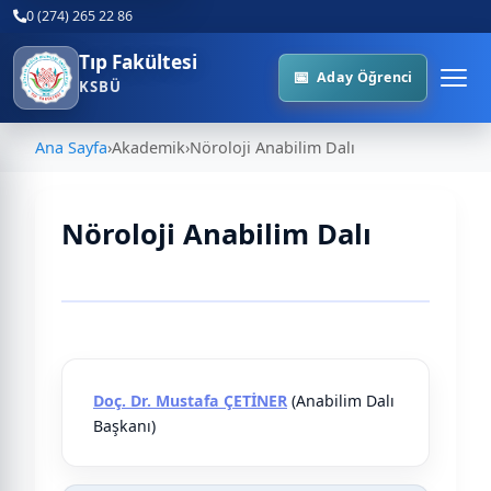
0 (274) 265 22 86
Tıp Fakültesi
Aday Öğrenci
KSBÜ
Ana Sayfa
›
Akademik
›
Nöroloji Anabilim Dalı
Nöroloji Anabilim Dalı
Tablo
Doç. Dr. Mustafa ÇETİNER
(Anabilim Dalı
Başkanı)