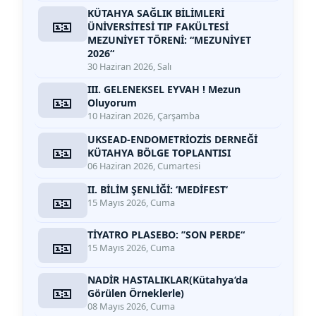
KÜTAHYA SAĞLIK BİLİMLERİ
🎫
ÜNİVERSİTESİ TIP FAKÜLTESİ
MEZUNİYET TÖRENİ: “MEZUNİYET
2026“
30 Haziran 2026, Salı
III. GELENEKSEL EYVAH ! Mezun
🎫
Oluyorum
10 Haziran 2026, Çarşamba
UKSEAD-ENDOMETRİOZİS DERNEĞİ
🎫
KÜTAHYA BÖLGE TOPLANTISI
06 Haziran 2026, Cumartesi
II. BİLİM ŞENLİĞİ: ‘MEDİFEST‘
🎫
15 Mayıs 2026, Cuma
TİYATRO PLASEBO: ’’SON PERDE“
🎫
15 Mayıs 2026, Cuma
NADİR HASTALIKLAR(Kütahya‘da
🎫
Görülen Örneklerle)
08 Mayıs 2026, Cuma