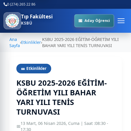
0 (274) 265 22 86
Tıp Fakültesi
Aday Öğrenci
KSBÜ
Ana
KSBU 2025-2026 EĞİTİM-ÖĞRETİM YILI
›
Etkinlikler
›
Sayfa
BAHAR YARI YILI TENİS TURNUVASI
🎫 Etkinlikler
KSBU 2025-2026 EĞİTİM-
ÖĞRETİM YILI BAHAR
YARI YILI TENİS
TURNUVASI
13 Mart, 06 Nisan 2026, Cuma | Saat :08:30 -
📅
17:30