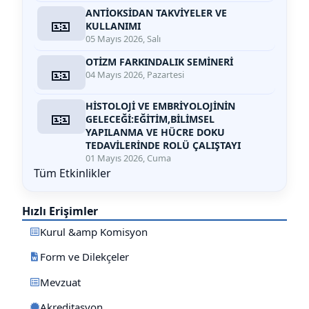
ANTİOKSİDAN TAKVİYELER VE
🎫
KULLANIMI
05 Mayıs 2026, Salı
OTİZM FARKINDALIK SEMİNERİ
🎫
04 Mayıs 2026, Pazartesi
HİSTOLOJİ VE EMBRİYOLOJİNİN
🎫
GELECEĞİ:EĞİTİM,BİLİMSEL
YAPILANMA VE HÜCRE DOKU
TEDAVİLERİNDE ROLÜ ÇALIŞTAYI
01 Mayıs 2026, Cuma
Tüm Etkinlikler
Hızlı Erişimler
Kurul &amp Komisyon
Form ve Dilekçeler
Mevzuat
Akreditasyon