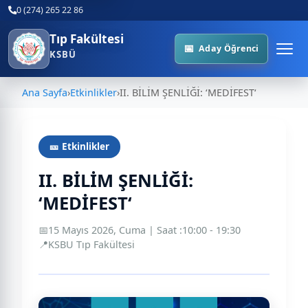
0 (274) 265 22 86
Tıp Fakültesi
Aday Öğrenci
KSBÜ
Ana Sayfa
›
Etkinlikler
›
II. BİLİM ŞENLİĞİ: ‘MEDİFEST‘
🎫 Etkinlikler
II. BİLİM ŞENLİĞİ:
‘MEDİFEST‘
📅
15 Mayıs 2026, Cuma | Saat :10:00 - 19:30
📍
KSBU Tıp Fakültesi