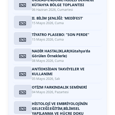
🎫
KÜTAHYA BÖLGE TOPLANTISI
06 Haziran 2026, Cumartesi
II. BİLİM ŞENLİĞİ: ‘MEDİFEST‘
🎫
15 Mayıs 2026, Cuma
TİYATRO PLASEBO: ’’SON PERDE“
🎫
15 Mayıs 2026, Cuma
NADİR HASTALIKLAR(Kütahya‘da
🎫
Görülen Örneklerle)
08 Mayıs 2026, Cuma
ANTİOKSİDAN TAKVİYELER VE
🎫
KULLANIMI
05 Mayıs 2026, Salı
OTİZM FARKINDALIK SEMİNERİ
🎫
04 Mayıs 2026, Pazartesi
HİSTOLOJİ VE EMBRİYOLOJİNİN
🎫
GELECEĞİ:EĞİTİM,BİLİMSEL
YAPILANMA VE HÜCRE DOKU