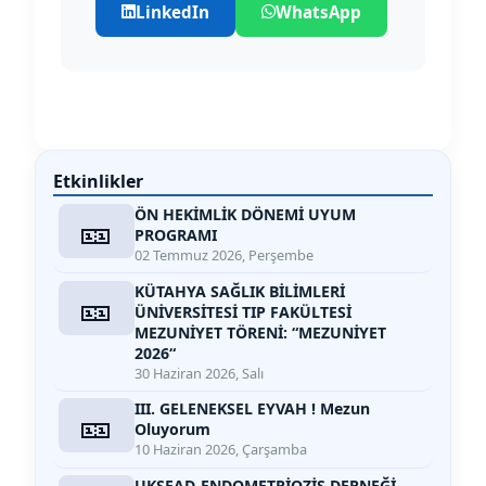
LinkedIn
WhatsApp
Etkinlikler
ÖN HEKİMLİK DÖNEMİ UYUM
🎫
PROGRAMI
02 Temmuz 2026, Perşembe
KÜTAHYA SAĞLIK BİLİMLERİ
🎫
ÜNİVERSİTESİ TIP FAKÜLTESİ
MEZUNİYET TÖRENİ: “MEZUNİYET
2026“
30 Haziran 2026, Salı
III. GELENEKSEL EYVAH ! Mezun
🎫
Oluyorum
10 Haziran 2026, Çarşamba
UKSEAD-ENDOMETRİOZİS DERNEĞİ