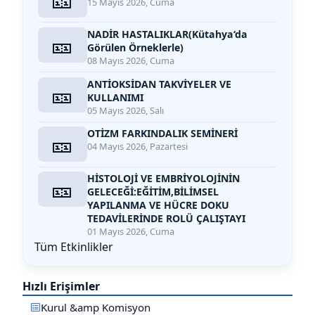
15 Mayıs 2026, Cuma
NADİR HASTALIKLAR(Kütahya‘da
🎫
Görülen Örneklerle)
08 Mayıs 2026, Cuma
ANTİOKSİDAN TAKVİYELER VE
🎫
KULLANIMI
05 Mayıs 2026, Salı
OTİZM FARKINDALIK SEMİNERİ
🎫
04 Mayıs 2026, Pazartesi
HİSTOLOJİ VE EMBRİYOLOJİNİN
🎫
GELECEĞİ:EĞİTİM,BİLİMSEL
YAPILANMA VE HÜCRE DOKU
TEDAVİLERİNDE ROLÜ ÇALIŞTAYI
01 Mayıs 2026, Cuma
Tüm Etkinlikler
Hızlı Erişimler
Kurul &amp Komisyon