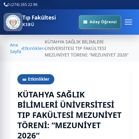
0 (274) 265 22 86
Tıp Fakültesi
Aday Öğrenci
KSBÜ
KÜTAHYA SAĞLIK BİLİMLERİ
Ana
›
Etkinlikler
›
ÜNİVERSİTESİ TIP FAKÜLTESİ
Sayfa
MEZUNİYET TÖRENİ: “MEZUNİYET 2026“
🎫 Etkinlikler
KÜTAHYA SAĞLIK
BİLİMLERİ ÜNİVERSİTESİ
TIP FAKÜLTESİ MEZUNİYET
TÖRENİ: “MEZUNİYET
2026“