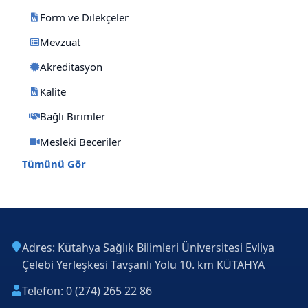
Form ve Dilekçeler
Mevzuat
Akreditasyon
Kalite
Bağlı Birimler
Mesleki Beceriler
Tümünü Gör
Adres: Kütahya Sağlık Bilimleri Üniversitesi Evliya
Çelebi Yerleşkesi Tavşanlı Yolu 10. km KÜTAHYA
Telefon: 0 (274) 265 22 86