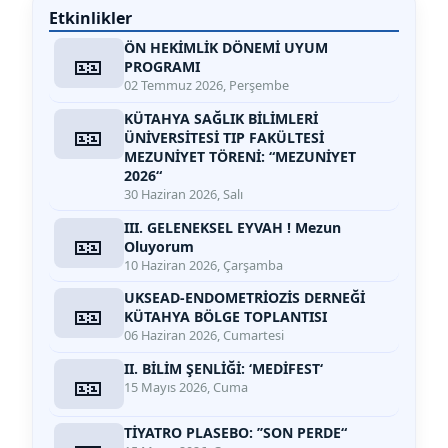
Etkinlikler
ÖN HEKİMLİK DÖNEMİ UYUM
🎫
PROGRAMI
02 Temmuz 2026, Perşembe
KÜTAHYA SAĞLIK BİLİMLERİ
🎫
ÜNİVERSİTESİ TIP FAKÜLTESİ
MEZUNİYET TÖRENİ: “MEZUNİYET
2026“
30 Haziran 2026, Salı
III. GELENEKSEL EYVAH ! Mezun
🎫
Oluyorum
10 Haziran 2026, Çarşamba
UKSEAD-ENDOMETRİOZİS DERNEĞİ
🎫
KÜTAHYA BÖLGE TOPLANTISI
06 Haziran 2026, Cumartesi
II. BİLİM ŞENLİĞİ: ‘MEDİFEST‘
🎫
15 Mayıs 2026, Cuma
TİYATRO PLASEBO: ’’SON PERDE“
🎫