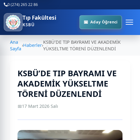
0 (274) 265 22 86
Tıp Fakültesi
Aday Öğrenci
KSBÜ
Ana
KSBÜ’DE TIP BAYRAMI VE AKADEMİK
›
Haberler
›
Sayfa
YÜKSELTME TÖRENİ DÜZENLENDİ
KSBÜ’DE TIP BAYRAMI VE
AKADEMİK YÜKSELTME
TÖRENİ DÜZENLENDİ
📅
17 Mart 2026 Salı