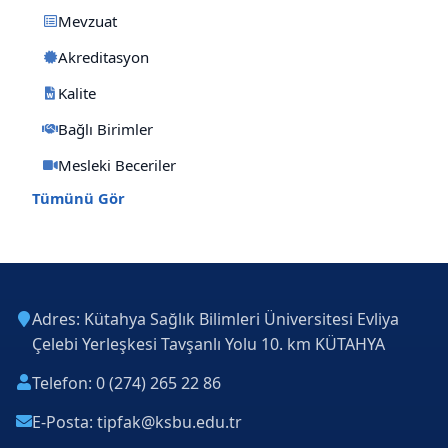
Mevzuat
Akreditasyon
Kalite
Bağlı Birimler
Mesleki Beceriler
Tümünü Gör
Adres: Kütahya Sağlık Bilimleri Üniversitesi Evliya
Çelebi Yerleşkesi Tavşanlı Yolu 10. km KÜTAHYA
Telefon: 0 (274) 265 22 86
E-Posta: tipfak@ksbu.edu.tr