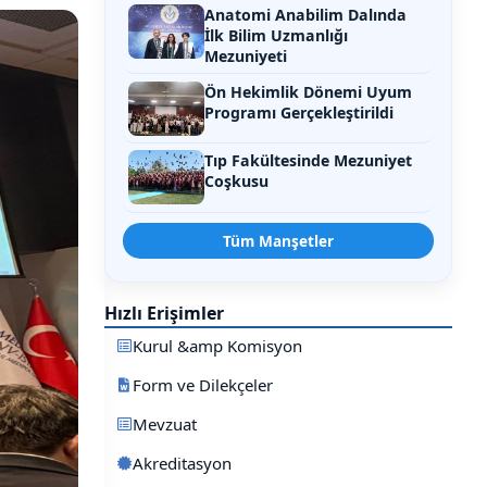
Anatomi Anabilim Dalında
İlk Bilim Uzmanlığı
Mezuniyeti
Ön Hekimlik Dönemi Uyum
Programı Gerçekleştirildi
Tıp Fakültesinde Mezuniyet
Coşkusu
Tüm Manşetler
Hızlı Erişimler
Kurul &amp Komisyon
Form ve Dilekçeler
Mevzuat
Akreditasyon