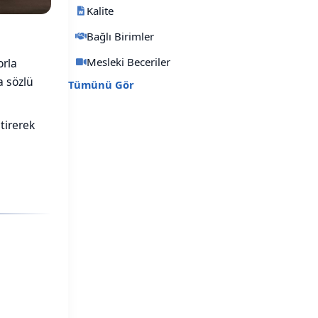
Kalite
Bağlı Birimler
Mesleki Beceriler
orla
a sözlü
Tümünü Gör
tirerek