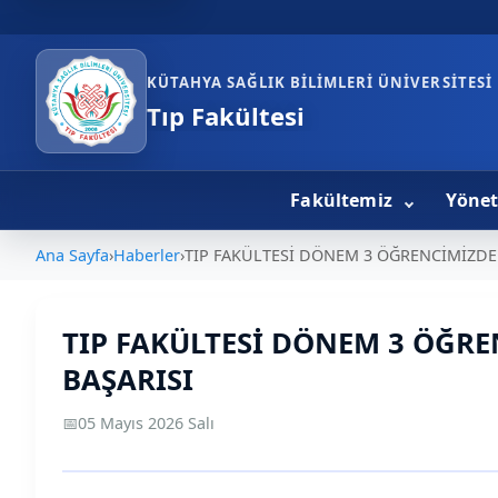
KÜTAHYA SAĞLIK BILIMLERI ÜNIVERSITESI
Tıp Fakültesi
Fakültemiz
Yöne
Ana Sayfa
›
Haberler
›
TIP FAKÜLTESİ DÖNEM 3 ÖĞRENCİMİZDEN
TIP FAKÜLTESİ DÖNEM 3 ÖĞRE
BAŞARISI
📅
05 Mayıs 2026 Salı