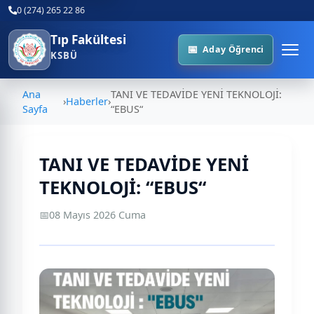
0 (274) 265 22 86
Tıp Fakültesi
Aday Öğrenci
KSBÜ
Ana
TANI VE TEDAVİDE YENİ TEKNOLOJİ:
›
Haberler
›
Sayfa
“EBUS“
TANI VE TEDAVİDE YENİ
TEKNOLOJİ: “EBUS“
📅
08 Mayıs 2026 Cuma