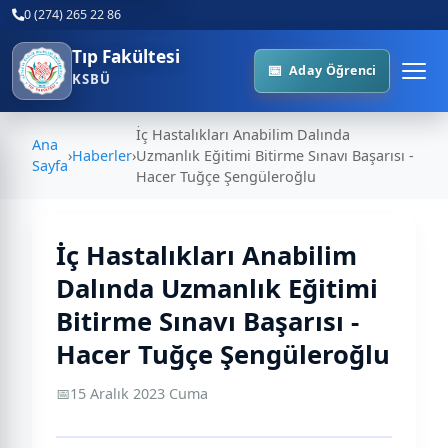
0 (274) 265 22 86
Tıp Fakültesi
Aday Öğrenci
KSBÜ
İç Hastalıkları Anabilim Dalında
Ana
›
Haberler
›
Uzmanlık Eğitimi Bitirme Sınavı Başarısı -
Sayfa
Hacer Tuğçe Şengüleroğlu
İç Hastalıkları Anabilim
Dalında Uzmanlık Eğitimi
Bitirme Sınavı Başarısı -
Hacer Tuğçe Şengüleroğlu
📅
15 Aralık 2023 Cuma