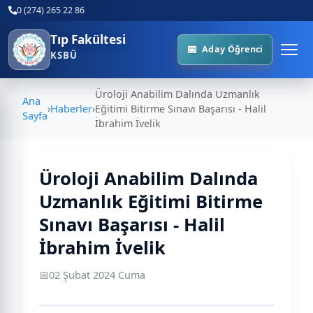
0 (274) 265 22 86
Tıp Fakültesi
Aday Öğrenci
KSBÜ
Üroloji Anabilim Dalında Uzmanlık
Ana
›
Haberler
›
Eğitimi Bitirme Sınavı Başarısı - Halil
Sayfa
İbrahim İvelik
Üroloji Anabilim Dalında
Uzmanlık Eğitimi Bitirme
Sınavı Başarısı - Halil
İbrahim İvelik
📅
02 Şubat 2024 Cuma