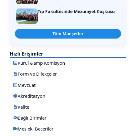
Tıp Fakültesinde Mezuniyet Coşkusu
Tüm Manşetler
Hızlı Erişimler
Kurul &amp Komisyon
Form ve Dilekçeler
Mevzuat
Akreditasyon
Kalite
Bağlı Birimler
Mesleki Beceriler