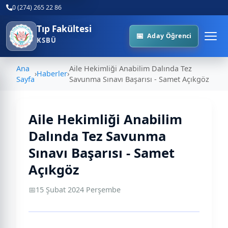
0 (274) 265 22 86
Tıp Fakültesi
Aday Öğrenci
KSBÜ
Ana
Aile Hekimliği Anabilim Dalında Tez
›
Haberler
›
Sayfa
Savunma Sınavı Başarısı - Samet Açıkgöz
Aile Hekimliği Anabilim
Dalında Tez Savunma
Sınavı Başarısı - Samet
Açıkgöz
📅
15 Şubat 2024 Perşembe