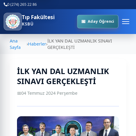
0 (274) 265 22 86
Tıp Fakültesi
Aday Öğrenci
KSBÜ
Ana
İLK YAN DAL UZMANLIK SINAVI
›
Haberler
›
Sayfa
GERÇEKLEŞTİ
İLK YAN DAL UZMANLIK
SINAVI GERÇEKLEŞTİ
📅
04 Temmuz 2024 Perşembe