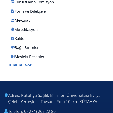
Kurul &amp Komisyon
Form ve Dilekçeler
Mevzuat
Akreditasyon
Kalite
Bağlı Birimler
Mesleki Beceriler
Tümünü Gör
Adres: Kütahya Sağlık Bilimleri Üniversitesi Evliya
Çelebi Yerleşkesi Tavşanlı Yolu 10. km KÜTAHYA
Telefon: 0 (274) 265 22 86