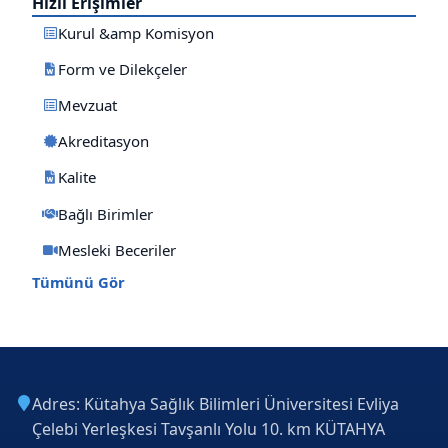
Hızlı Erişimler
Kurul &amp Komisyon
Form ve Dilekçeler
Mevzuat
Akreditasyon
Kalite
Bağlı Birimler
Mesleki Beceriler
Tümünü Gör
Adres: Kütahya Sağlık Bilimleri Üniversitesi Evliya
Çelebi Yerleşkesi Tavşanlı Yolu 10. km KÜTAHYA