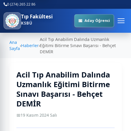
0 (274) 265 22 86
Tıp Fakültesi
Aday Öğrenci
KSBÜ
Acil Tıp Anabilim Dalında Uzmanlık
Ana
›
Haberler
›
Eğitimi Bitirme Sınavı Başarısı - Behçet
Sayfa
DEMİR
Acil Tıp Anabilim Dalında
Uzmanlık Eğitimi Bitirme
Sınavı Başarısı - Behçet
DEMİR
📅
19 Kasım 2024 Salı