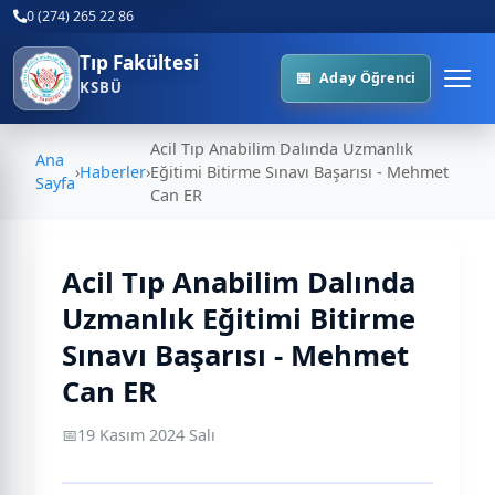
0 (274) 265 22 86
Tıp Fakültesi
Aday Öğrenci
KSBÜ
Acil Tıp Anabilim Dalında Uzmanlık
Ana
›
Haberler
›
Eğitimi Bitirme Sınavı Başarısı - Mehmet
Sayfa
Can ER
Acil Tıp Anabilim Dalında
Uzmanlık Eğitimi Bitirme
Sınavı Başarısı - Mehmet
Can ER
📅
19 Kasım 2024 Salı