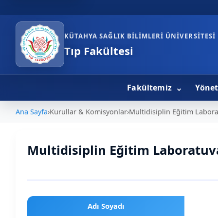
KÜTAHYA SAĞLIK BILIMLERI ÜNIVERSITESI
Tıp Fakültesi
Fakültemiz
Yöne
Ana Sayfa
›
Kurullar & Komisyonlar
›
Multidisiplin Eğitim Labor
Multidisiplin Eğitim Laboratu
Tablo
Adı Soyadı