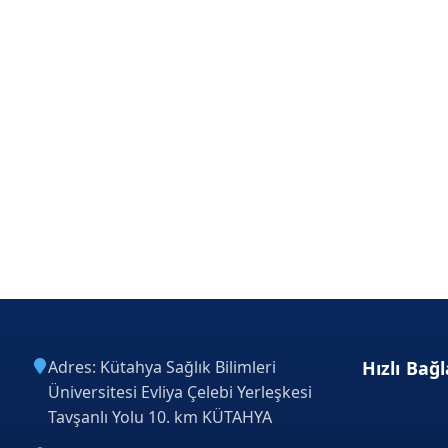
Adres: Kütahya Sağlık Bilimleri
Hızlı Bağl
Üniversitesi Evliya Çelebi Yerleşkesi
Tavşanlı Yolu 10. km KÜTAHYA